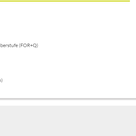
 Oberstufe (FOR+Q)
n)