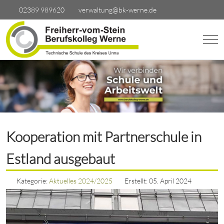
02389 989620
verwaltung@bk-werne.de
Mobi
Kooperation mit Partnerschule in
Estland ausgebaut
Kategorie:
Aktuelles 2024/2025
Erstellt: 05. April 2024